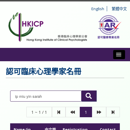
English
繁體中文
Toggl
簡介
認可臨床心理學家名冊
註冊
操守和紀律
持續專業發展
1 ~ 1 / 1
1
公眾資訊
Name (in
中文姓
Registration
Contact