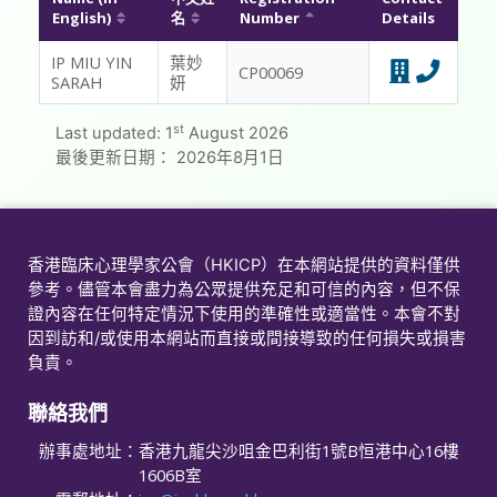
English)
名
Number
Details
給會員的話
IP MIU YIN
葉妙
CP00069
SARAH
妍
常見問題
st
Last updated:
1
August 2026
聯絡我們
最後更新日期：
2026年8月1日
會員專用
香港臨床心理學家公會（HKICP）在本網站提供的資料僅供
參考。儘管本會盡力為公眾提供充足和可信的內容，但不保
證內容在任何特定情況下使用的準確性或適當性。本會不對
因到訪和/或使用本網站而直接或間接導致的任何損失或損害
負責。
聯絡我們
辦事處地址：
香港九龍尖沙咀金巴利街1號B恒港中心16樓
1606B室