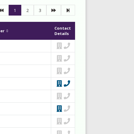
1
2
3
Contact
er
Details