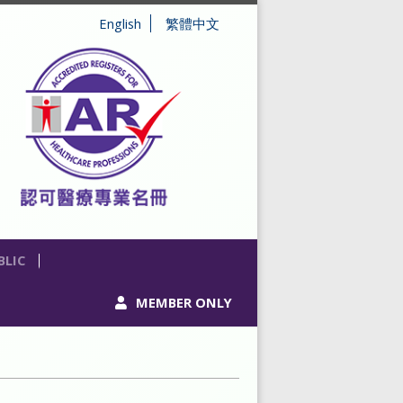
English
繁體中文
BLIC
MEMBER ONLY